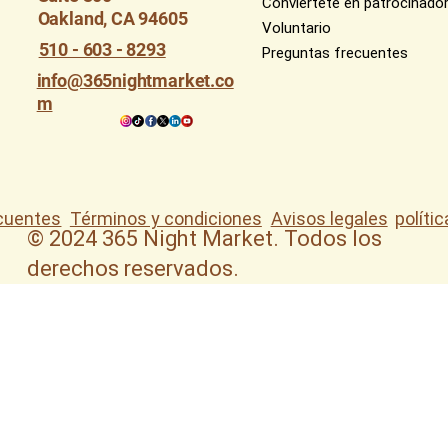
Conviértete en patrocinado
Oakland, CA 94605
Voluntario
510 - 603 - 8293
Preguntas frecuentes
info@365nightmarket.co
m
Términos y condiciones
Avisos legales
políti
cuentes
© 2024 365 Night Market. Todos los
derechos reservados.