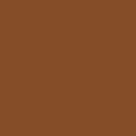
Explosión de sabor
Más de 50 vendedores internacionales de
comida
Ofreciendo sabores auténticos y con
carácter de todo el mundo.