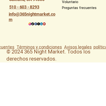
Voluntario
510 - 603 - 8293
Preguntas frecuentes
info@365nightmarket.co
m
Términos y condiciones
Avisos legales
políti
cuentes
© 2024 365 Night Market. Todos los
derechos reservados.