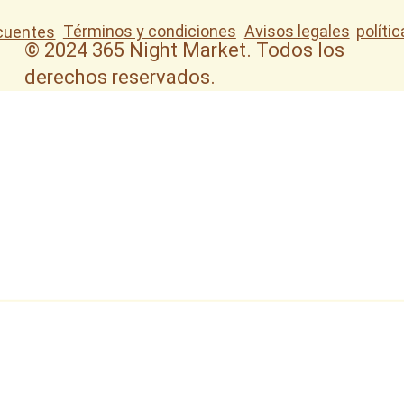
Términos y condiciones
Avisos legales
políti
cuentes
© 2024 365 Night Market. Todos los
derechos reservados.