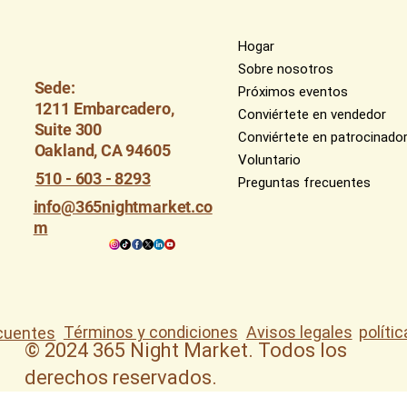
Hogar
Sobre nosotros
Sede:
Próximos eventos
1211 Embarcadero,
Conviértete en vendedor
Suite 300
Conviértete en patrocinado
Oakland, CA 94605
Voluntario
510 - 603 - 8293
Preguntas frecuentes
info@365nightmarket.co
m
Términos y condiciones
Avisos legales
políti
cuentes
© 2024 365 Night Market. Todos los
derechos reservados.