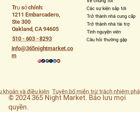
Về chúng tôi
Trụ sở chính:
Các sự kiện sắp tới
1211 Embarcadero,
Trở thành nhà cung cấp
Ste 300
Trở thành nhà tài trợ
Oakland, CA 94605
Tình nguyện viên
510 - 603 - 8293
Câu hỏi thường gặp
info@365nightmarket.co
m
u khoản và điều kiện
Tuyên bố miễn trừ trách nhiệm phá
© 2024 365 Night Market. Bảo lưu mọi
quyền.