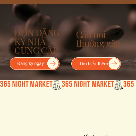
ĐƠN ĐĂNG
Câu hỏi
KÝ NHÀ
thường gặp
CUNG CẤP
Đăng ký ngay
Tìm hiểu thêm
365 Night Market
Trang chủ