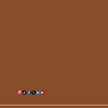
HỢP TÁC VỚI
CHÚNG TÔI
Trụ sở chính:
1211 Embarcadero, Ste 300
Oakland, CA 94607
510 - 603 - 8293
info@365nightmarket.com