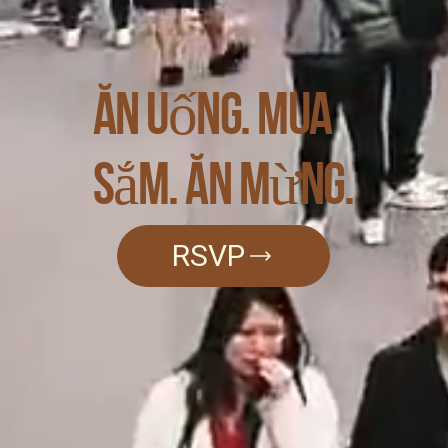
Ăn uống. Mua
sắm. Ăn mừng.
RSVP