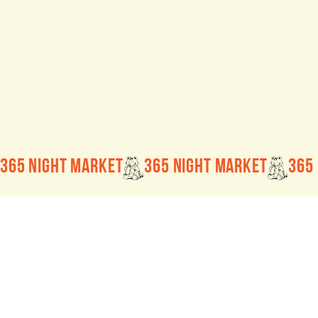
365 Night Market
Trang chủ
Về chúng tôi
Trụ sở chính:
Các sự kiện sắp tới