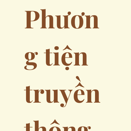
Phươn
g tiện 
truyền 
thông