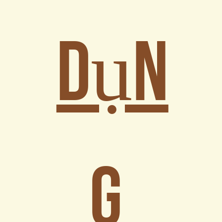
dụn
g 