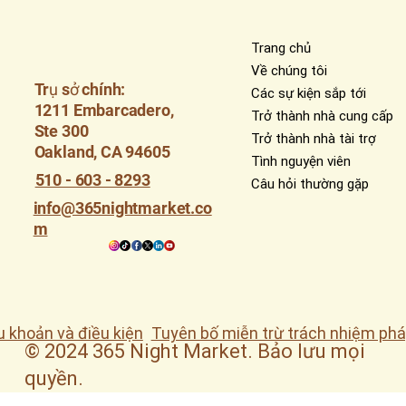
Trang chủ
Về chúng tôi
Trụ sở chính:
Các sự kiện sắp tới
1211 Embarcadero,
Trở thành nhà cung cấp
Ste 300
Trở thành nhà tài trợ
Oakland, CA 94605
Tình nguyện viên
510 - 603 - 8293
Câu hỏi thường gặp
info@365nightmarket.co
m
u khoản và điều kiện
Tuyên bố miễn trừ trách nhiệm phá
© 2024 365 Night Market. Bảo lưu mọi
quyền.