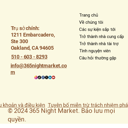
Trang chủ
Về chúng tôi
Trụ sở chính:
Các sự kiện sắp tới
1211 Embarcadero,
Trở thành nhà cung cấp
Ste 300
Trở thành nhà tài trợ
Oakland, CA 94605
Tình nguyện viên
510 - 603 - 8293
Câu hỏi thường gặp
info@365nightmarket.co
m
u khoản và điều kiện
Tuyên bố miễn trừ trách nhiệm phá
© 2024 365 Night Market. Bảo lưu mọi
quyền.