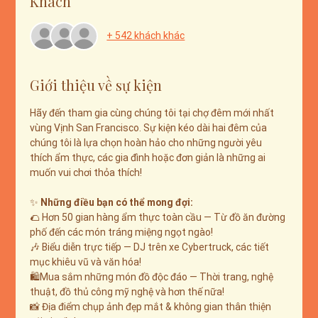
Khách
+ 542 khách khác
Giới thiệu về sự kiện
Hãy đến tham gia cùng chúng tôi tại chợ đêm mới nhất 
vùng Vịnh San Francisco. Sự kiện kéo dài hai đêm của 
chúng tôi là lựa chọn hoàn hảo cho những người yêu 
thích ẩm thực, các gia đình hoặc đơn giản là những ai 
muốn vui chơi thỏa thích!
✨ 
Những điều bạn có thể mong đợi:
🌮 Hơn 50 gian hàng ẩm thực toàn cầu — Từ đồ ăn đường 
phố đến các món tráng miệng ngọt ngào!
🎶 Biểu diễn trực tiếp — DJ trên xe Cybertruck, các tiết 
mục khiêu vũ và văn hóa!
🛍️Mua sắm những món đồ độc đáo — Thời trang, nghệ 
thuật, đồ thủ công mỹ nghệ và hơn thế nữa!
📸 Địa điểm chụp ảnh đẹp mắt & không gian thân thiện 