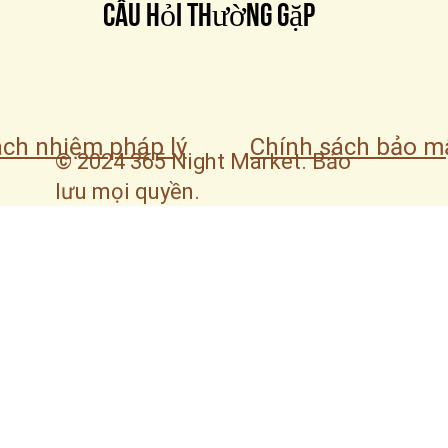
Câu hỏi thường gặp
ách nhiệm pháp lý
Chính sách bảo m
© 2024 365 Night Market. Bảo
lưu mọi quyền.