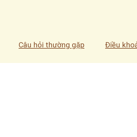
0 bình luận
Viết bình luận...
Điều khoả
Câu hỏi thường gặp