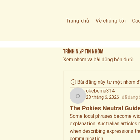
Trang chủ
Về chúng tôi
Các
Trình nạp tin nhóm
Xem nhóm và bài đăng bên dưới.
Bài đăng này từ một nhóm đ
okebema314
28 tháng 6, 2026
·
đã đăng 
okebema314
The Pokies Neutral Guid
Some local phrases become wid
explanation. Australian articles
when describing expressions th
communication.