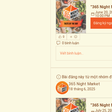
"365 Night 
June 20, 2
10:00 PM
Đăng ký ng
0
0 bình luận
Viết bình luận...
Bài đăng này từ một nhóm đ
365 Night Market
18 tháng 6, 2025
·
"365 Night 
July 25, 20