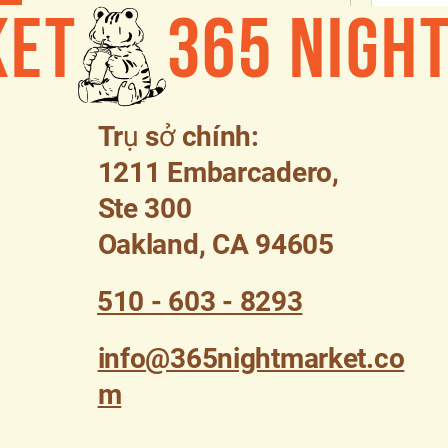
ket
88 lượt xem
Trụ sở chính:
1211 Embarcadero,
ược đề xuất
Tham gia
Ste 300
Oakland, CA 94605
510 - 603 - 8293
Market: Taste of The Bay"
 26, 2025 at 4:00 PM – September 
Grand 
t 10:00 PM
Century Mall
info@365nightmarket.co
ay
m