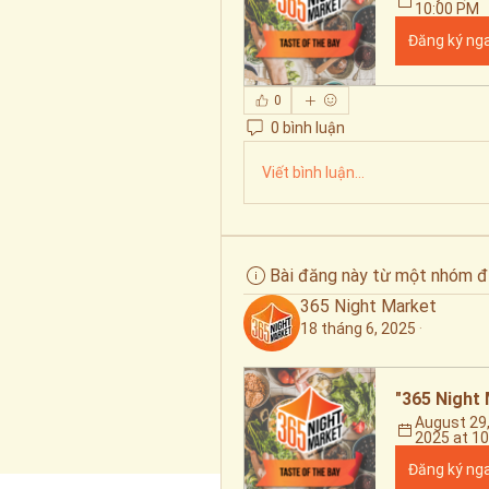
10:00 PM
Đăng ký ng
0
0 bình luận
Viết bình luận...
Bài đăng này từ một nhóm đ
365 Night Market
18 tháng 6, 2025
·
"365 Night 
August 29,
2025 at 1
Đăng ký ng