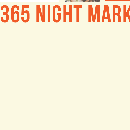
365 Night Mar
0
0 bình luận
Viết bình luận...
Bài đăng này từ một nhóm đ
365 Night Market
18 tháng 6, 2025
·
"365 Night 
September
27, 2025 a
Đăng ký ng
0