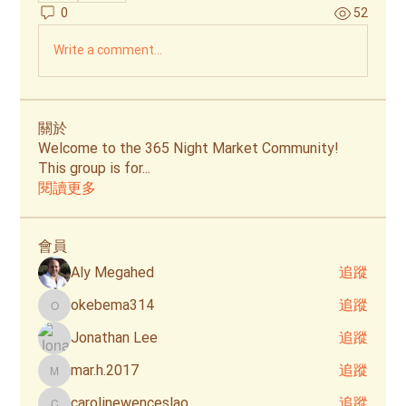
0
52
Write a comment...
關於
Welcome to the 365 Night Market Community!
This group is for
...
閱讀更多
會員
Aly Megahed
追蹤
okebema314
追蹤
okebema314
Jonathan Lee
追蹤
mar.h.2017
追蹤
mar.h.2017
carolinewenceslao
追蹤